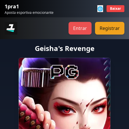
1pra1
🌐
Baixar
Aposta esportiva emocionante
Entrar
Registrar
Geisha's Revenge