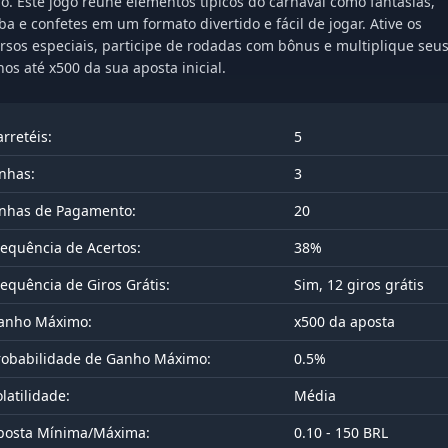
o. Este jogo reúne elementos típicos do carnaval como fantasias,
a e confetes em um formato divertido e fácil de jogar. Ative os
rsos especiais, participe de rodadas com bônus e multiplique seu
os até x500 da sua aposta inicial.
rretéis:
5
inhas:
3
inhas de Pagamento:
20
requência de Acertos:
38%
requência de Giros Grátis:
Sim, 12 giros grátis
anho Máximo:
x500 da aposta
robabilidade de Ganho Máximo:
0.5%
latilidade:
Média
posta Mínima/Máxima:
0.10 - 150 BRL