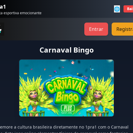
a1
🌐
Bai
ta esportiva emocionante
Entrar
Registr
Carnaval Bingo
Começar Bingo
more a cultura brasileira diretamente no 1pra1 com o Carnaval